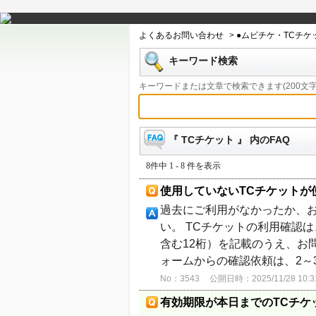
よくあるお問い合わせ
>
●ムビチケ・TCチ
キーワード検索
キーワードまたは文章で検索できます(200文字
『 TCチケット 』 内のFAQ
8件中 1 - 8 件を表示
使用していないTCチケットが
過去にご利用がなかったか、
い。 TCチケットの利用確認
含む12桁）を記載のうえ、お
ォームからの確認依頼は、2～3
No：3543
公開日時：2025/11/28 10:3
有効期限が本日までのTCチケ