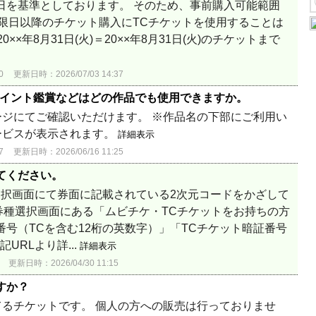
日を基準としております。 そのため、事前購入可能範囲
限日以降のチケット購入にTCチケットを使用することは
××年8月31日(火)＝20××年8月31日(火)のチケットまで
0
更新日時：2026/07/03 14:37
ポイント鑑賞などはどの作品でも使用できますか。
ジにてご確認いただけます。 ※作品名の下部にご利用い
ービスが表示されます。
詳細表示
7
更新日時：2026/06/16 11:25
てください。
選択画面にて券面に記載されている2次元コードをかざして
 券種選択画面にある「ムビチケ・TCチケットをお持ちの方
番号（TCを含む12桁の英数字）」「TCチケット暗証番号
URLより詳...
詳細表示
更新日時：2026/04/30 11:15
すか？
るチケットです。 個人の方への販売は行っておりませ