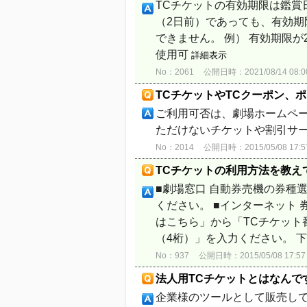
TCチケットの有効期限は鑑賞
（2日前）であっても、有効期
できません。 例） 有効期限が20
使用可
詳細表示
No：2061
公開日時：2021/08/14 08:0
TCチケットやTCクーポン、
ご利用可否は、劇場ホームペー
ただけないチケットや割引サ
No：2014
公開日時：2015/05/08 17:5
TCチケットの利用方法を教え
■劇場窓口 自動券売機の券種
ください。 ■インターネット
はこちら」から「TCチケット
（4桁）」を入力ください。 下記
No：937
公開日時：2015/05/08 17:57
法人用TCチケットとはなんで
企業様のツールとして販売して