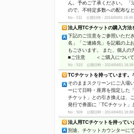
ん。予めご了承ください。 「
ので、不特定多数への配布な
No：511
公開日時：2014/04/01 16:40
法人用TCチケットの購入方法
下記のご注意をご参照いただ
名」「ご連絡先」を記載の上お
もごさいます。 また、個人
■ご注意 ＜ご購入について
No：510
公開日時：2014/04/01 16:39
TCチケットを持っています。
そのままスクリーンにご入場
ーにて日時・座席を指定した「
チケット」との引き換えは、ご鑑
発行で券面に「TCチケット」
No：509
公開日時：2014/04/01 16:38
法人用TCチケットを持ってい
別途、チケットカウンターにて