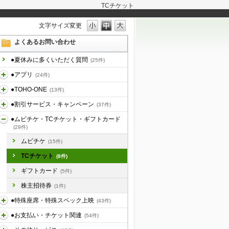
TCチケット
文字サイズ変更
よくあるお問い合わせ
●夏休みに多くいただく質問
(25件)
●アプリ
(24件)
●TOHO-ONE
(13件)
●割引サービス・キャンペーン
(37件)
●ムビチケ・TCチケット・ギフトカード
(29件)
ムビチケ
(15件)
TCチケット
(8件)
ギフトカード
(5件)
株主招待券
(1件)
●特殊座席・特殊スペック上映
(43件)
●お支払い・チケット関連
(54件)