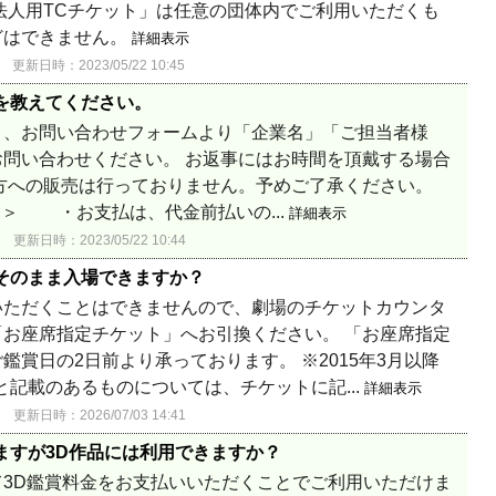
法人用TCチケット」は任意の団体内でご利用いただくも
どはできません。
詳細表示
更新日時：2023/05/22 10:45
を教えてください。
き、お問い合わせフォームより「企業名」「ご担当者様
問い合わせください。 お返事にはお時間を頂戴する場合
の方への販売は行っておりません。予めご了承ください。
＞ ・お支払は、代金前払いの...
詳細表示
更新日時：2023/05/22 10:44
そのまま入場できますか？
いただくことはできませんので、劇場のチケットカウンタ
お座席指定チケット」へお引換ください。 「お座席指定
賞日の2日前より承っております。 ※2015年3月以降
と記載のあるものについては、チケットに記...
詳細表示
更新日時：2026/07/03 14:41
ますが3D作品には利用できますか？
3D鑑賞料金をお支払いいただくことでご利用いただけま