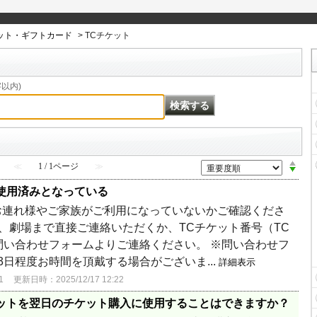
ケット・ギフトカード
>
TCチケット
以内)
≪
1 / 1ページ
≫
使用済みとなっている
お連れ様やご家族がご利用になっていないかご確認くださ
は、劇場まで直接ご連絡いただくか、TCチケット番号（TC
問い合わせフォームよりご連絡ください。 ※問い合わせフ
日程度お時間を頂戴する場合がございま...
詳細表示
1
更新日時：2025/12/17 12:22
ットを翌日のチケット購入に使用することはできますか？