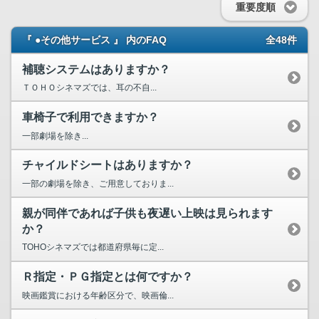
重要度順
『 ●その他サービス 』 内のFAQ
全48件
補聴システムはありますか？
ＴＯＨＯシネマズでは、耳の不自...
車椅子で利用できますか？
一部劇場を除き...
チャイルドシートはありますか？
一部の劇場を除き、ご用意しておりま...
親が同伴であれば子供も夜遅い上映は見られます
か？
TOHOシネマズでは都道府県毎に定...
Ｒ指定・ＰＧ指定とは何ですか？
映画鑑賞における年齢区分で、映画倫...