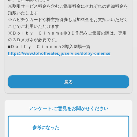
※割引サービス料金を含むご鑑賞料金にそれぞれの追加料金を
頂戴いたします
※ムビチケカードや株主招待券も追加料金をお支払いいただく
ことでご利用いただけます
※Ｄｏｌｂｙ Ｃｉｎｅｍａ®３Ｄ作品をご鑑賞の際は、専用
の３Ｄメガネが必要です。
■Ｄｏｌｂｙ Ｃｉｎｅｍａ®導入劇場一覧
https://www.tohotheater.jp/service/dolby-cinema/
戻る
アンケート:ご意見をお聞かせください
参考になった