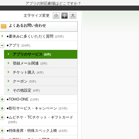
アプリの対応劇場はどこですか？
文字サイズ変更
よくあるお問い合わせ
●夏休みに多くいただく質問
(25件)
●アプリ
(24件)
アプリのサービス
(8件)
登録メール関連
(3件)
チケット購入
(4件)
クーポン
(5件)
その他設定
(4件)
●TOHO-ONE
(13件)
●割引サービス・キャンペーン
(37件)
●ムビチケ・TCチケット・ギフトカード
(29件)
●特殊座席・特殊スペック上映
(43件)