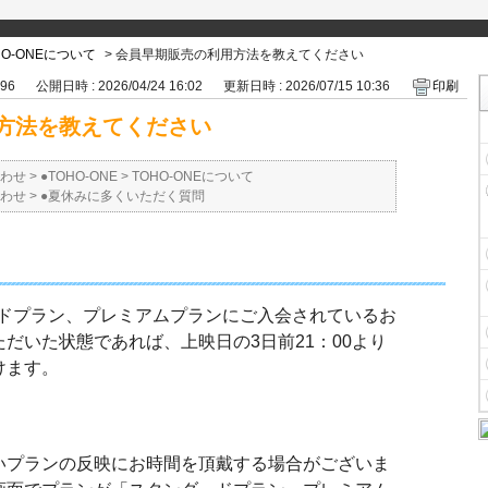
HO-ONEについて
>
会員早期販売の利用方法を教えてください
696
公開日時 : 2026/04/24 16:02
更新日時 : 2026/07/15 10:36
印刷
方法を教えてください
わせ
>
●TOHO-ONE
>
TOHO-ONEについて
わせ
>
●夏休みに多くいただく質問
ダードプラン、プレミアムプランにご入会されているお
だいた状態であれば、上映日の3日前21：00より
けます。
いプランの反映にお時間を頂戴する場合がございま