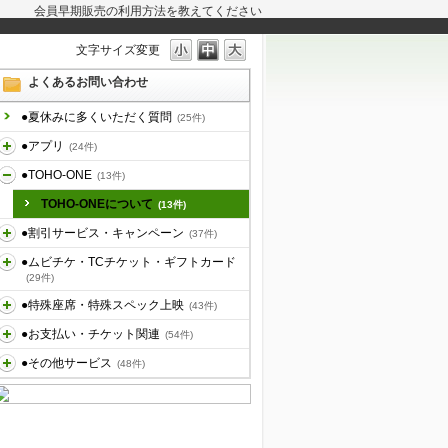
会員早期販売の利用方法を教えてください
文字サイズ変更
よくあるお問い合わせ
●夏休みに多くいただく質問
(25件)
●アプリ
(24件)
●TOHO-ONE
(13件)
TOHO-ONEについて
(13件)
●割引サービス・キャンペーン
(37件)
●ムビチケ・TCチケット・ギフトカード
(29件)
●特殊座席・特殊スペック上映
(43件)
●お支払い・チケット関連
(54件)
●その他サービス
(48件)