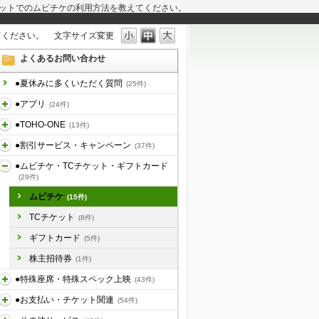
ットでのムビチケの利用方法を教えてください。
てください。
文字サイズ変更
よくあるお問い合わせ
●夏休みに多くいただく質問
(25件)
●アプリ
(24件)
●TOHO-ONE
(13件)
●割引サービス・キャンペーン
(37件)
●ムビチケ・TCチケット・ギフトカード
(29件)
ムビチケ
(15件)
TCチケット
(8件)
ギフトカード
(5件)
株主招待券
(1件)
●特殊座席・特殊スペック上映
(43件)
●お支払い・チケット関連
(54件)