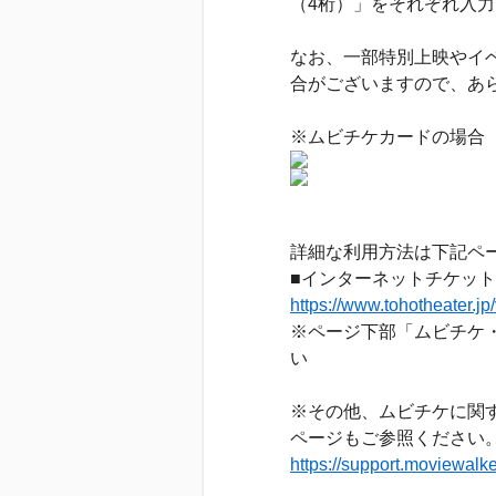
（4桁）」をそれぞれ入
なお、一部特別上映やイ
合がございますので、あ
※ムビチケカードの場合
詳細な利用方法は下記ペ
■インターネットチケット“v
https://www.tohotheater.jp/
※ページ下部「ムビチケ
い
※その他、ムビチケに関する
ページもご参照ください
https://support.moviewalk