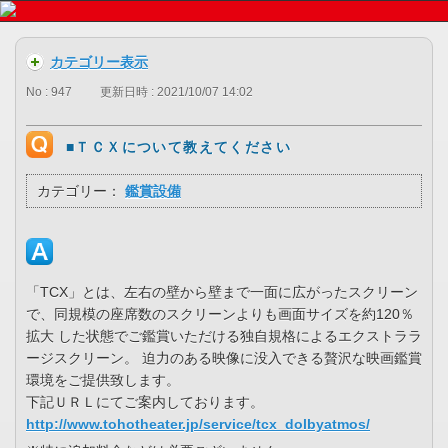
カテゴリー表示
No : 947
更新日時 : 2021/10/07 14:02
■ＴＣＸについて教えてください
カテゴリー：
鑑賞設備
「TCX」とは、左右の壁から壁まで一面に広がったスクリーン
で、同規模の座席数のスクリーンよりも画面サイズを約120％
拡大 した状態でご鑑賞いただける独自規格によるエクストララ
ージスクリーン。 迫力のある映像に没入できる贅沢な映画鑑賞
環境をご提供致します。
下記ＵＲＬにてご案内しております。
http://www.tohotheater.jp/service/tcx_dolbyatmos/