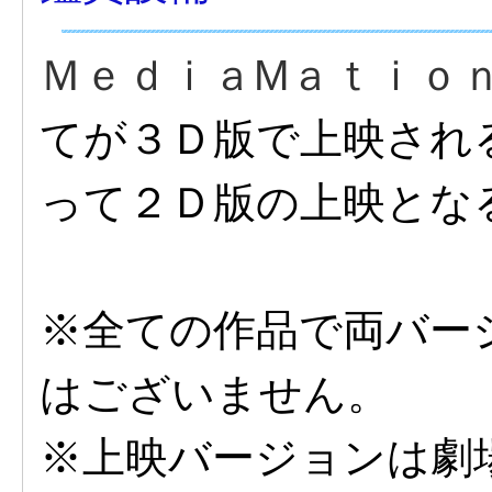
ＭｅｄｉａMａｔｉｏ
てが３Ｄ版で上映され
って２Ｄ版の上映とな
※全ての作品で両バー
はございません。
※上映バージョンは劇