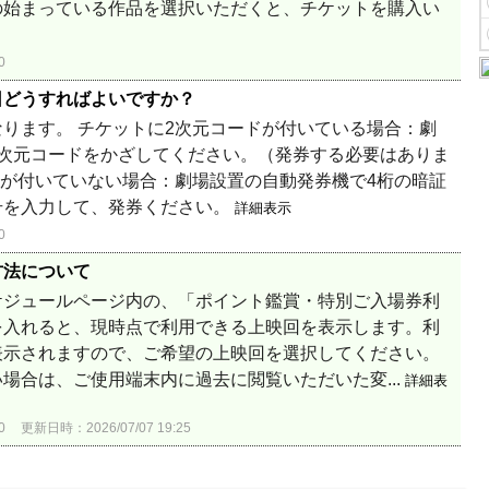
の始まっている作品を選択いただくと、チケットを購入い
0
日どうすればよいですか？
ります。 チケットに2次元コードが付いている場合：劇
2次元コードをかざしてください。（発券する必要はありま
ドが付いていない場合：劇場設置の自動発券機で4桁の暗証
号を入力して、発券ください。
詳細表示
0
方法について
ケジュールページ内の、「ポイント鑑賞・特別ご入場券利
を入れると、現時点で利用できる上映回を表示します。利
表示されますので、ご希望の上映回を選択してください。
場合は、ご使用端末内に過去に閲覧いただいた変...
詳細表
0
更新日時：2026/07/07 19:25