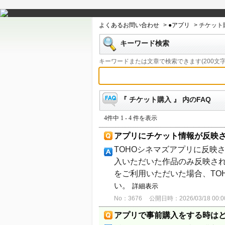
よくあるお問い合わせ
>
●アプリ
>
チケット
キーワード検索
キーワードまたは文章で検索できます(200文字
『 チケット購入 』 内のFAQ
4件中 1 - 4 件を表示
アプリにチケット情報が反映
TOHOシネマズアプリに反映
入いただいた作品のみ反映され
をご利用いただいた場合、TO
い。
詳細表示
No：3676
公開日時：2026/03/18 00:0
アプリで事前購入をする時は