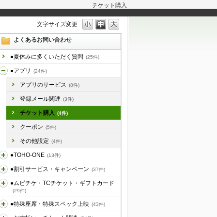
チケット購入
文字サイズ変更
よくあるお問い合わせ
●夏休みに多くいただく質問
(25件)
●アプリ
(24件)
アプリのサービス
(8件)
登録メール関連
(3件)
チケット購入
(4件)
クーポン
(5件)
その他設定
(4件)
●TOHO-ONE
(13件)
●割引サービス・キャンペーン
(37件)
●ムビチケ・TCチケット・ギフトカード
(29件)
●特殊座席・特殊スペック上映
(43件)