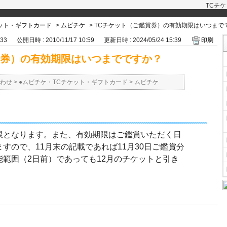
TCチ
ケット・ギフトカード
>
ムビチケ
>
TCチケット（ご鑑賞券）の有効期限はいつまで
133
公開日時 : 2010/11/17 10:59
更新日時 : 2024/05/24 15:39
印刷
賞券）の有効期限はいつまでですか？
わせ
>
●ムビチケ・TCチケット・ギフトカード
>
ムビチケ
限となります。また、有効期限はご鑑賞いただく日
すので、11月末の記載であれば11月30日ご鑑賞分
範囲（2日前）であっても12月のチケットと引き
。