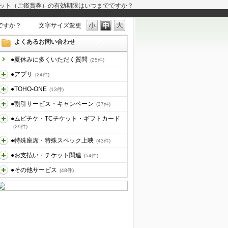
ケット（ご鑑賞券）の有効期限はいつまでですか？
ですか？
文字サイズ変更
よくあるお問い合わせ
●夏休みに多くいただく質問
(25件)
●アプリ
(24件)
●TOHO-ONE
(13件)
●割引サービス・キャンペーン
(37件)
●ムビチケ・TCチケット・ギフトカード
(29件)
●特殊座席・特殊スペック上映
(43件)
●お支払い・チケット関連
(54件)
●その他サービス
(48件)