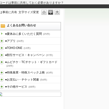
コードは事前に共有しておく必要がありますか？
は事前に共有
文字サイズ変更
よくあるお問い合わせ
●夏休みに多くいただく質問
(25件)
●アプリ
(24件)
●TOHO-ONE
(13件)
●割引サービス・キャンペーン
(37件)
●ムビチケ・TCチケット・ギフトカード
(29件)
●特殊座席・特殊スペック上映
(43件)
●お支払い・チケット関連
(54件)
●その他サービス
(48件)