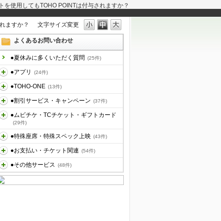
を使用してもTOHO POINTは付与されますか？
されますか？
文字サイズ変更
よくあるお問い合わせ
●夏休みに多くいただく質問
(25件)
●アプリ
(24件)
●TOHO-ONE
(13件)
●割引サービス・キャンペーン
(37件)
●ムビチケ・TCチケット・ギフトカード
(29件)
●特殊座席・特殊スペック上映
(43件)
●お支払い・チケット関連
(54件)
●その他サービス
(48件)