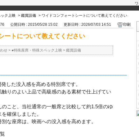
ワ
ペック上映
>
鑑賞設備
>
ワイドコンフォートシートについて教えてください
676
公開日時 : 2015/05/28 15:02
更新日時 : 2026/07/03 14:51
印刷
シートについて教えてください
わせ
>
●特殊座席・特殊スペック上映
>
鑑賞設備
開発した没入感を高める特別席です。
肌触りのよい上品で高級感のある素材で仕上げてい
のこと、当社通常の一般席と比較して約1.5倍のゆ
スを確保しました。
特別な座席は、映画への没入感を高めます。
一覧