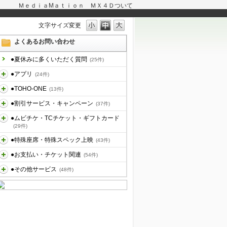
ＭｅｄｉａMａｔｉｏｎ ＭＸ４Ｄついて
文字サイズ変更
よくあるお問い合わせ
●夏休みに多くいただく質問
(25件)
●アプリ
(24件)
●TOHO-ONE
(13件)
●割引サービス・キャンペーン
(37件)
●ムビチケ・TCチケット・ギフトカード
(29件)
●特殊座席・特殊スペック上映
(43件)
●お支払い・チケット関連
(54件)
●その他サービス
(48件)