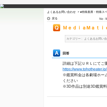
よくあるお問い合わせ
>
●特殊座席・特殊ス
戻る
No : 
ＭｅｄｉａMａｔｉ
カテゴリー :
よくあるお問い合
回答
詳細は下記ＵＲＬにてご
https://www.tohotheater.jp
※鑑賞料金は各劇場ホー
ください
※3D作品は別途3D鑑賞