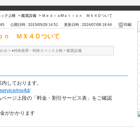
ペック上映
>
鑑賞設備
>
ＭｅｄｉａMａｔｉｏｎ ＭＸ４Ｄついて
945
公開日時 : 2015/05/28 14:51
更新日時 : 2024/07/08 18:44
印刷
ｏｎ ＭＸ４Ｄついて
わせ
>
●特殊座席・特殊スペック上映
>
鑑賞設備
案内しております。
/service/mx4d/
ムページ上段の「料金・割引サービス表」をご確認
料金がかかります